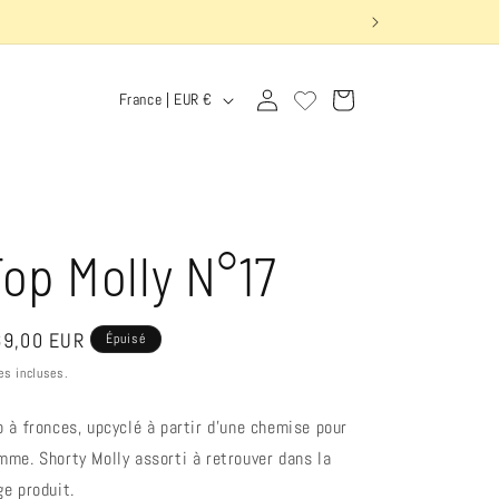
P
Connexion
Panier
France | EUR €
a
y
s
/
Top Molly N°17
r
é
ix
9,00 EUR
Épuisé
g
bituel
es incluses.
i
p à fronces, upcyclé à partir d'une chemise pour
o
mme. Shorty Molly assorti à retrouver dans la
n
ge produit.