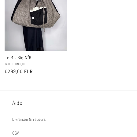
Le Mr. Big N°6
Fournisseur :
TAILLE UNIQUE
Prix
€299,00 EUR
habituel
Aide
Livraison & retours
CGV