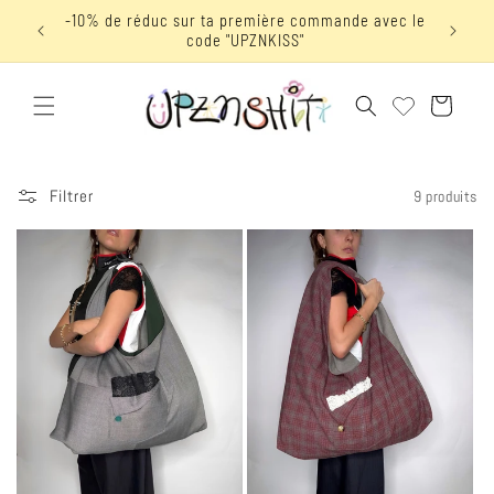
et
-10% de réduc sur ta première commande avec le
Livraiso
passer
code "UPZNKISS"
au
contenu
Panier
Filtrer
9 produits