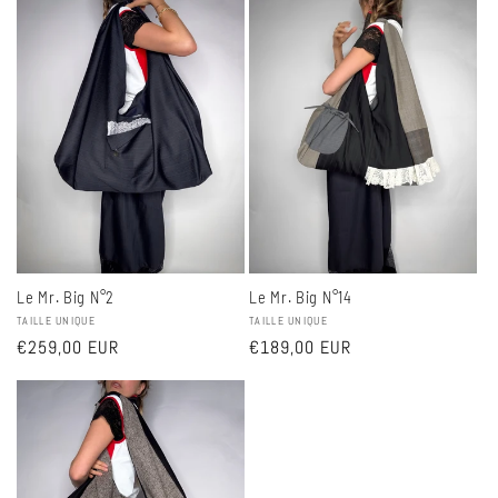
Le Mr. Big N°2
Le Mr. Big N°14
Fournisseur :
TAILLE UNIQUE
Fournisseur :
TAILLE UNIQUE
Prix
€259,00 EUR
Prix
€189,00 EUR
habituel
habituel