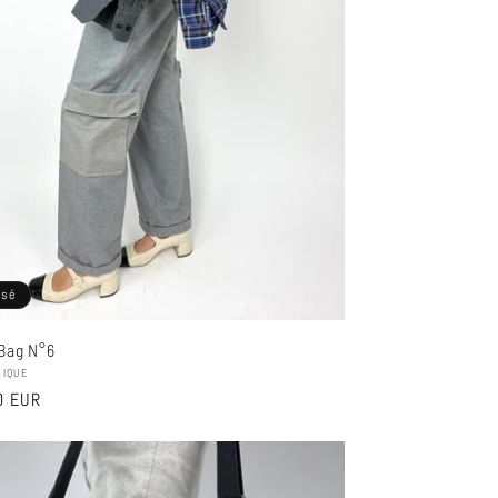
isé
Bag N°6
seur :
NIQUE
0 EUR
el