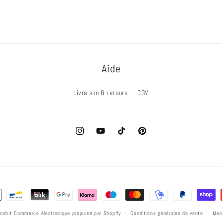
Aide
Livraison & retours
CGV
Instagram
YouTube
TikTok
Pinterest
nshit
Commerce électronique propulsé par Shopify
Conditions générales de vente
Men