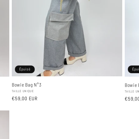
Épuisé
Épu
Bowie Bag N°3
Bowie 
Fournisseur :
Fournis
TAILLE UNIQUE
TAILLE U
Prix
€59,00 EUR
Prix
€59,0
habituel
habitu