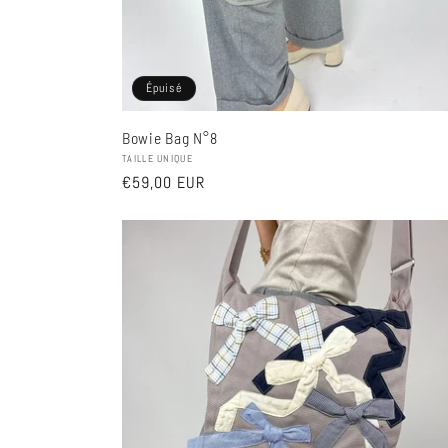
Épuisé
Bowie Bag N°8
Fournisseur :
TAILLE UNIQUE
Prix
€59,00 EUR
habituel