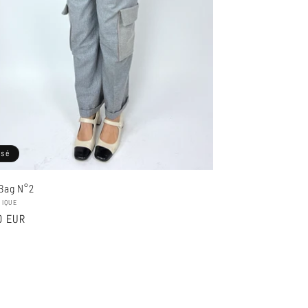
isé
Bag N°2
seur :
NIQUE
0 EUR
el