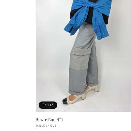
Épuisé
Bowie Bag N°1
Fournisseur :
TAILLE UNIQUE