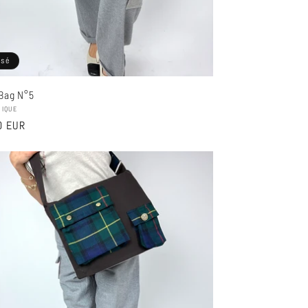
isé
Bag N°5
seur :
NIQUE
0 EUR
el