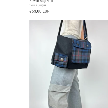
Bowie Bag N°11
Fournisseur :
TAILLE UNIQUE
Prix
€59,00 EUR
habituel