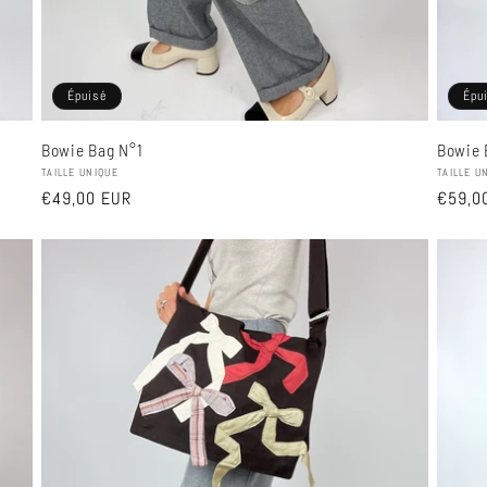
Épu
Épuisé
Bowie 
Bowie Bag N°1
Fournis
Fournisseur :
TAILLE U
TAILLE UNIQUE
Prix
€59,0
Prix
€49,00 EUR
habitu
habituel