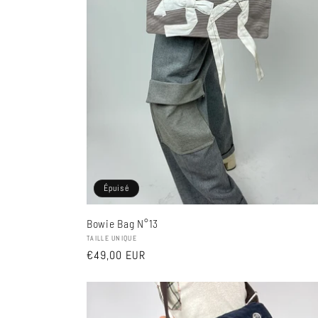
Épuisé
Bowie Bag N°13
Fournisseur :
TAILLE UNIQUE
Prix
€49,00 EUR
habituel