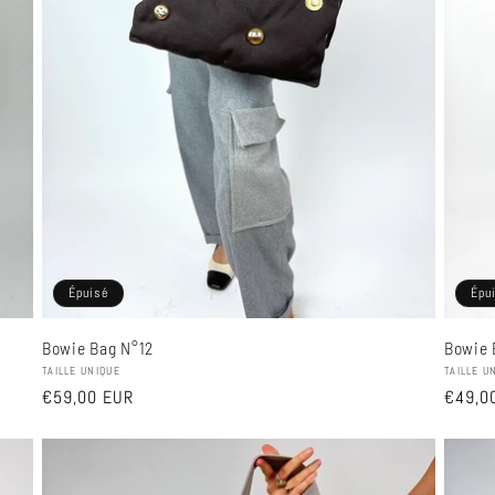
Épuisé
Épu
Bowie Bag N°12
Bowie 
Fournisseur :
Fournis
TAILLE UNIQUE
TAILLE U
Prix
€59,00 EUR
Prix
€49,0
habituel
habitu