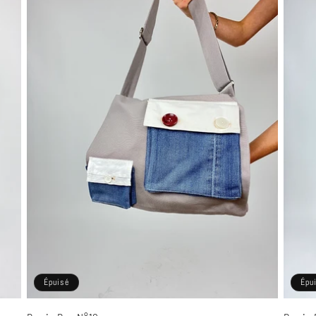
Épuisé
Épu