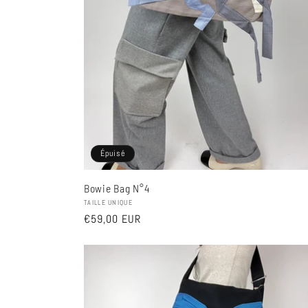
Épuisé
Bowie Bag N°4
Fournisseur :
TAILLE UNIQUE
Prix
€59,00 EUR
habituel