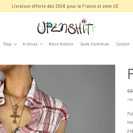
Livraison offerte dès 250€ pour la France et zone UE
Shop
Archives
Notre Histoire
Guide d'entretien
Contact
P
Pr
€6
ha
Tax
Po
ho
pa