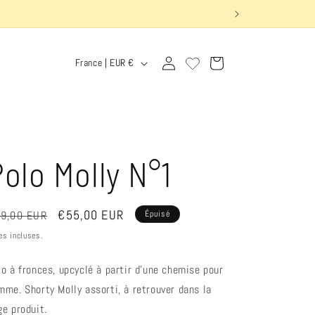
P
Connexion
Panier
France | EUR €
a
y
s
/
olo Molly N°1
r
é
ix
Prix
€55,00 EUR
9,00 EUR
Épuisé
g
bituel
promotionnel
es incluses.
i
lo à fronces, upcyclé à partir d'une chemise pour
o
mme. Shorty Molly assorti, à retrouver dans la
n
ge produit.