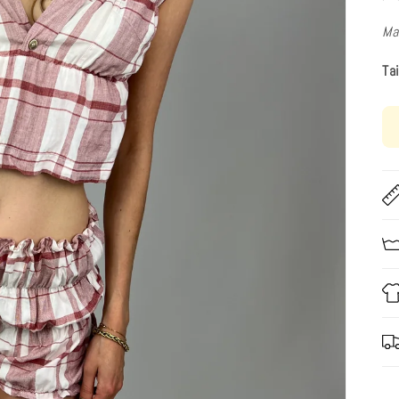
Ma
Ta