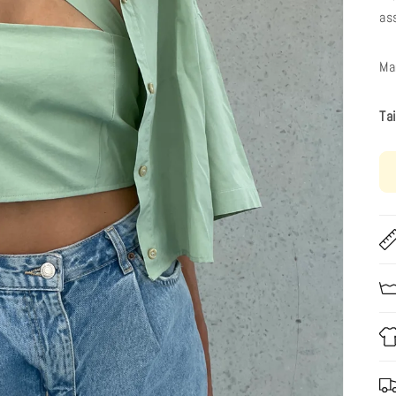
as
Ma
Ta