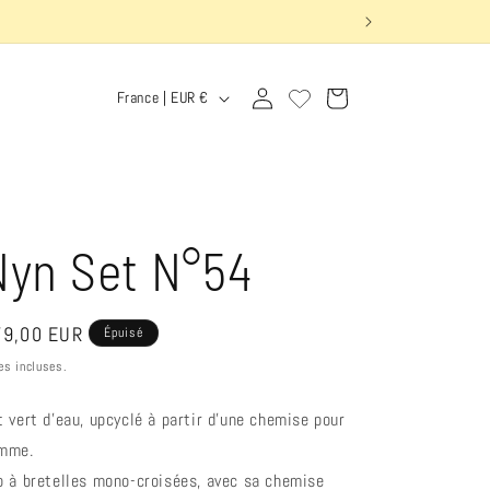
P
Connexion
Panier
France | EUR €
a
y
s
/
Nyn Set N°54
r
é
ix
9,00 EUR
Épuisé
g
bituel
es incluses.
i
t vert d’eau, upcyclé à partir d’une chemise pour
o
mme.
n
p à bretelles mono-croisées, avec sa chemise