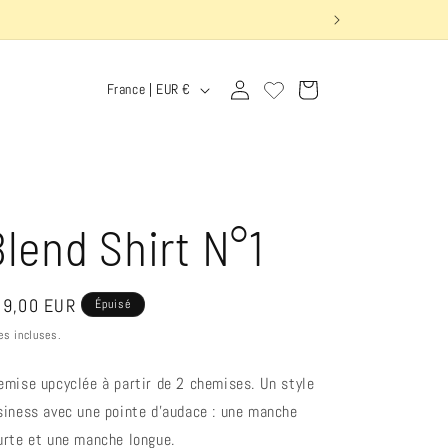
S"
P
Connexion
Panier
France | EUR €
a
y
s
/
lend Shirt N°1
r
é
ix
9,00 EUR
Épuisé
g
bituel
es incluses.
i
emise upcyclée à partir de 2 chemises. Un style
o
siness avec une pointe d’audace : une manche
n
urte et une manche longue.