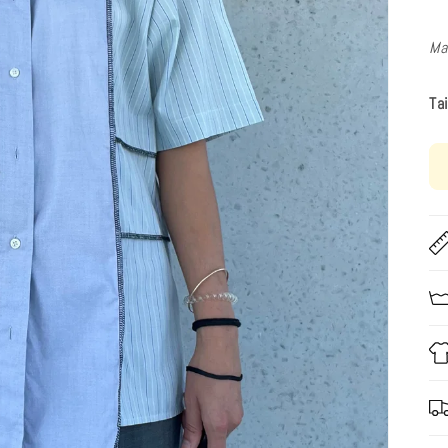
Ma
Ta