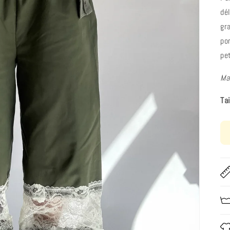
dé
gr
po
pe
Ma
Ta