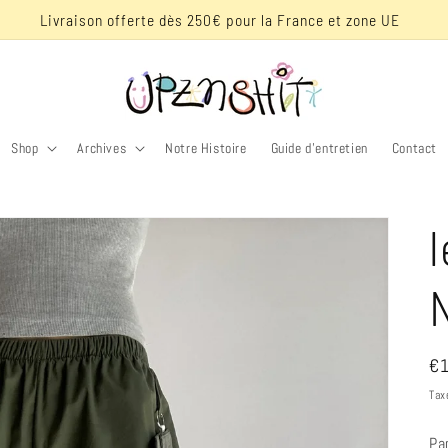
-10% de réduc sur ta première commande avec le code "UPZNKISS"
Shop
Archives
Notre Histoire
Guide d'entretien
Contact
l
Pr
€
ha
Tax
Pa