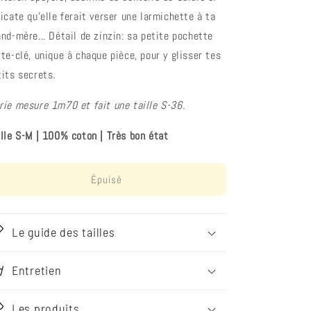
licate qu'elle ferait verser une larmichette à ta
and-mère... Détail de zinzin: sa petite pochette
rte-clé, unique à chaque pièce, pour y glisser tes
tits secrets.
rie mesure 1m70 et fait une taille S-36.
ille S-M
|
100% coton
|
Très bon état
Épuisé
Le guide des tailles
Entretien
Les produits