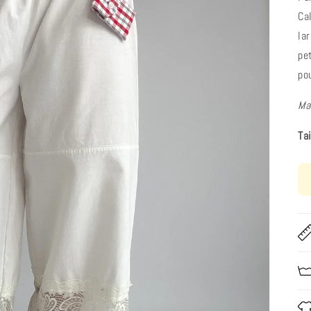
Cal
la
pe
po
Ma
Ta