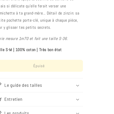
ais si délicate qu'elle ferait verser une
rmichette à ta grand-mère... Détail de zinzin: sa
tite pochette porte-clé, unique à chaque pièce,
ur y glisser tes petits secrets.
rie mesure 1m70 et fait une taille S-36.
ille S-M
|
100% coton
|
Très bon état
Épuisé
Le guide des tailles
Entretien
Les produits