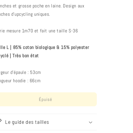
nches et grosse poche en laine. Design aux
uches d’upcycling uniques.
rie mesure 1m70 et fait une taille S-36
ille L | 85% coton biologique & 15% polyester
cyclé | Très bon état
rgeur d’épaule : 53cm
ngueur hoodie : 66cm
Épuisé
Le guide des tailles