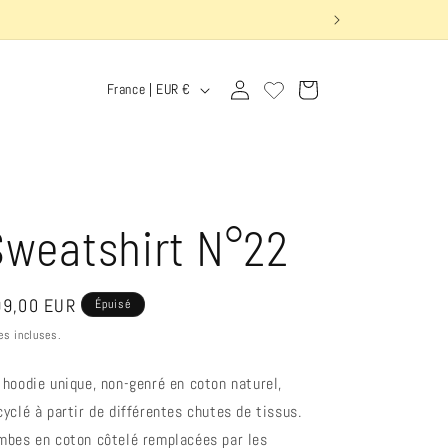
P
Connexion
Panier
France | EUR €
a
y
s
/
Sweatshirt N°22
r
é
ix
9,00 EUR
Épuisé
g
bituel
es incluses.
i
 hoodie unique, non-genré en coton naturel,
o
cyclé à partir de différentes chutes de tissus.
n
mbes en coton côtelé remplacées par les