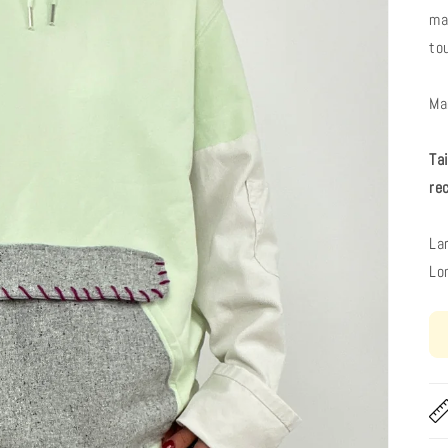
ma
to
Ma
Ta
re
La
Lo