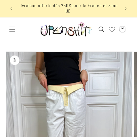
et
 avec le
Livraison offerte dès 250€ pour la France et zone
passer
UE
au
contenu
Panier
Passer aux
informations
produits