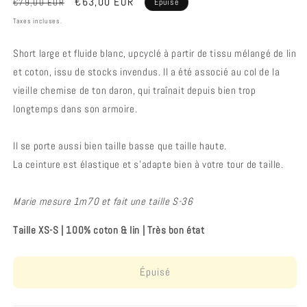
Prix
Prix
€63,00 EUR
€79,00 EUR
Épuisé
habituel
promotionnel
Taxes incluses.
Short large et fluide blanc, upcyclé à partir de tissu mélangé de lin
et coton, issu de stocks invendus. Il a été associé au col de la
vieille chemise de ton daron, qui traînait depuis bien trop
longtemps dans son armoire.
Il se porte aussi bien taille basse que taille haute.
La ceinture est élastique et s'adapte bien à votre tour de taille.
Marie mesure 1m70 et fait une taille S-36
Taille XS-S
|
100% coton
& lin |
Très bon état
Épuisé