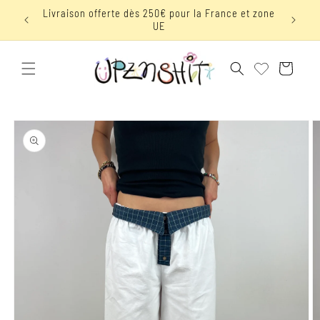
et
 avec le
Livraison offerte dès 250€ pour la France et zone
passer
UE
au
contenu
Panier
Passer aux
informations
produits