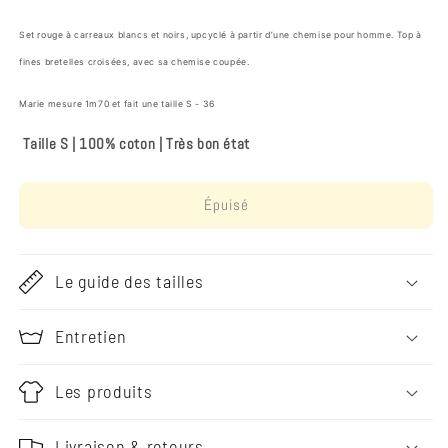
Set rouge à carreaux blancs et noirs, upcyclé à partir d’une chemise pour homme. Top à
fines bretelles croisées, avec sa chemise coupée.
Marie mesure 1m70 et fait une taille S - 36
Taille S
|
100% coton
|
Très bon état
Épuisé
Le guide des tailles
Entretien
Les produits
Livraison & retours