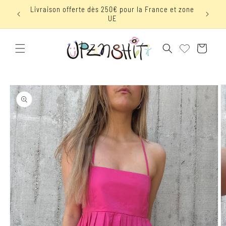
et
 avec le
Livraison offerte dès 250€ pour la France et zone
passer
UE
au
contenu
Panier
Passer aux
informations
produits