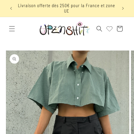
et
 avec le
Livraison offerte dès 250€ pour la France et zone
passer
UE
au
contenu
Panier
Passer aux
informations
produits