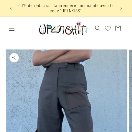
et
-10% de réduc sur ta première commande avec le
Livraiso
passer
code "UPZNKISS"
au
contenu
Panier
Passer aux
informations
produits