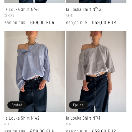
la Louka Shirt N°44
la Louka Shirt N°43
Fournisseur :
XL-XXL
Fournisseur :
XS-S
Prix
Prix
€59,00 EUR
Prix
Prix
€59,00 EUR
€89,00 EUR
€89,00 EUR
habituel
promotionnel
habituel
promotionnel
Épuisé
Épuisé
la Louka Shirt N°42
la Louka Shirt N°41
Fournisseur :
M-L
Fournisseur :
S-M
Prix
Prix
€59,00 EUR
Prix
Prix
€59,00 EUR
€89,00 EUR
€89,00 EUR