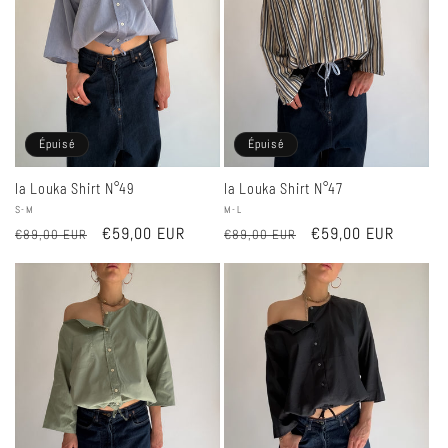
Épuisé
Épuisé
la Louka Shirt N°49
la Louka Shirt N°47
Fournisseur :
S-M
Fournisseur :
M-L
Prix
Prix
€59,00 EUR
Prix
Prix
€59,00 EUR
€89,00 EUR
€89,00 EUR
habituel
promotionnel
habituel
promotionnel