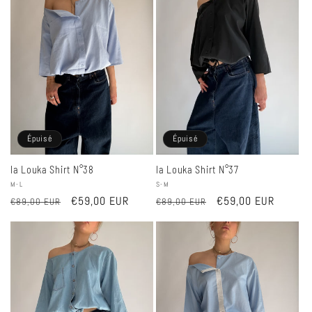
Épuisé
Épuisé
la Louka Shirt N°37
la Louka Shirt N°38
Fournisseur :
S-M
Fournisseur :
M-L
Prix
Prix
€59,00 EUR
Prix
Prix
€59,00 EUR
€89,00 EUR
€89,00 EUR
habituel
promotionnel
habituel
promotionnel