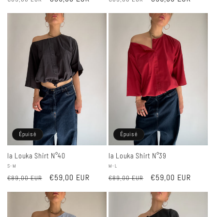
habituel
promotionnel
habituel
promotionnel
Épuisé
Épuisé
la Louka Shirt N°40
la Louka Shirt N°39
Fournisseur :
S-M
Fournisseur :
M-L
Prix
Prix
€59,00 EUR
Prix
Prix
€59,00 EUR
€89,00 EUR
€89,00 EUR
habituel
promotionnel
habituel
promotionnel