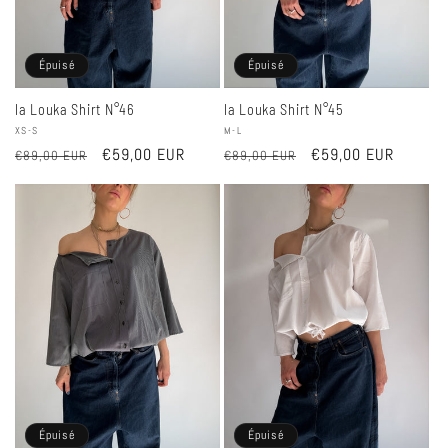
Épuisé
Épuisé
la Louka Shirt N°46
la Louka Shirt N°45
Fournisseur :
XS-S
Fournisseur :
M-L
Prix
Prix
€59,00 EUR
Prix
Prix
€59,00 EUR
€89,00 EUR
€89,00 EUR
habituel
promotionnel
habituel
promotionnel
Épuisé
Épuisé