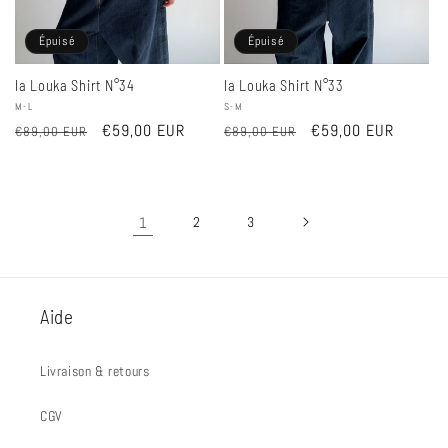
Épuisé
Épuisé
la Louka Shirt N°34
la Louka Shirt N°33
Fournisseur :
M-L
Fournisseur :
S-M
Prix
Prix
€59,00 EUR
Prix
Prix
€59,00 EUR
€89,00 EUR
€89,00 EUR
habituel
promotionnel
habituel
promotionnel
1
2
3
Aide
Livraison & retours
CGV