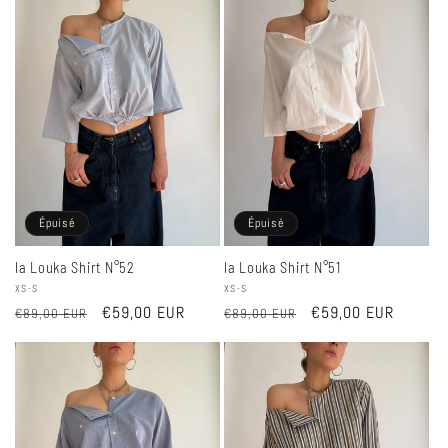
Épuisé
Épuisé
la Louka Shirt N°52
la Louka Shirt N°51
Fournisseur :
XS-S
Fournisseur :
XS-S
Prix
Prix
€59,00 EUR
Prix
Prix
€59,00 EUR
€89,00 EUR
€89,00 EUR
habituel
promotionnel
habituel
promotionnel