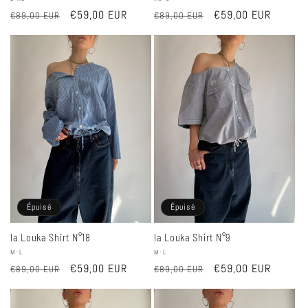
Fournisseur :
Fournisseur :
Prix
Prix
€59,00 EUR
Prix
Prix
€59,00 EUR
€89,00 EUR
€89,00 EUR
habituel
promotionnel
habituel
promotionnel
Épuisé
Épuisé
la Louka Shirt N°18
la Louka Shirt N°9
Fournisseur :
M-L
Fournisseur :
M-L
Prix
Prix
€59,00 EUR
Prix
Prix
€59,00 EUR
€89,00 EUR
€89,00 EUR
habituel
promotionnel
habituel
promotionnel