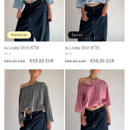
Promotion
Épuisé
la Louka Shirt N°36
la Louka Shirt N°35
Fournisseur :
XS-S
Fournisseur :
XS-S
Prix
Prix
€59,00 EUR
Prix
Prix
€59,00 EUR
€89,00 EUR
€89,00 EUR
habituel
promotionnel
habituel
promotionnel