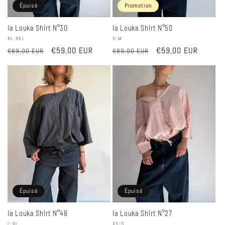
Épuisé
Promotion
la Louka Shirt N°30
la Louka Shirt N°50
Fournisseur :
XL-XXL
Fournisseur :
S-M
Prix
Prix
€59,00 EUR
Prix
Prix
€59,00 EUR
€89,00 EUR
€89,00 EUR
habituel
promotionnel
habituel
promotionnel
Épuisé
Épuisé
la Louka Shirt N°27
la Louka Shirt N°48
XS-S
L-XL